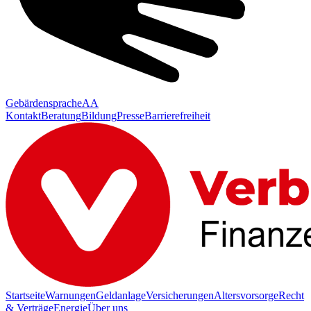
Gebärdensprache
AA
Kontakt
Beratung
Bildung
Presse
Barrierefreiheit
Startseite
Warnungen
Geldanlage
Versicherungen
Altersvorsorge
Recht
& Verträge
Energie
Über uns