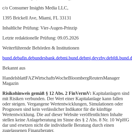
c/o Consumer Insights Media LLC,
1395 Brickell Ave, Miami, FL 33131
Inhaltliche Prüfung: Vier-Augen-Prinzip
Letzte redaktionelle Prüfung: 09.05.2026
Weiterführende Behörden & Institutionen
bund.de
bafin.de
bundesbank.de
bmi.bund.de
bmj.de
vzbv.de
bfdi.bund.
Bekannt aus
Handelsblatt
FAZ
WirtschaftsWoche
Bloomberg
Reuters
Manager
Magazin
Risikohinweis gemäß § 12 Abs. 2 FinVermV:
Kapitalanlagen sind
mit Risiken verbunden. Der Wert einer Kapitalanlage kann fallen
oder steigen. Vergangene Wertentwicklungen, Simulationen oder
Prognosen sind kein verlässlicher Indikator für die künftige
Wertentwicklung. Die auf dieser Website veröffentlichten Inhalte
stellen keine Anlageberatung im Sinne des § 2 Abs. 8 Nr. 10 WpHG
dar und ersetzen nicht die individuelle Beratung durch einen
zugelassenen Finanzberater.