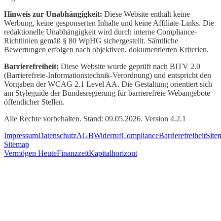
Hinweis zur Unabhängigkeit:
Diese Website enthält keine
Werbung, keine gesponserten Inhalte und keine Affiliate-Links. Die
redaktionelle Unabhängigkeit wird durch interne Compliance-
Richtlinien gemäß § 80 WpHG sichergestellt. Sämtliche
Bewertungen erfolgen nach objektiven, dokumentierten Kriterien.
Barrierefreiheit:
Diese Website wurde geprüft nach BITV 2.0
(Barrierefreie-Informationstechnik-Verordnung) und entspricht den
Vorgaben der WCAG 2.1 Level AA. Die Gestaltung orientiert sich
am Styleguide der Bundesregierung für barrierefreie Webangebote
öffentlicher Stellen.
Alle Rechte vorbehalten. Stand: 09.05.2026. Version 4.2.1
Impressum
Datenschutz
AGB
Widerruf
Compliance
Barrierefreiheit
Site
Sitemap
Vermögen Heute
Finanzzeit
Kapitalhorizont