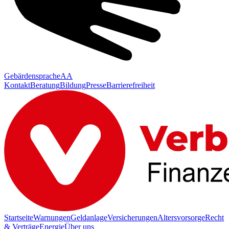
Gebärdensprache
AA
Kontakt
Beratung
Bildung
Presse
Barrierefreiheit
Startseite
Warnungen
Geldanlage
Versicherungen
Altersvorsorge
Recht
& Verträge
Energie
Über uns