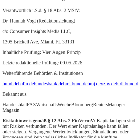
Verantwortlich i.S.d. § 18 Abs. 2 MStV:
Dr. Hannah Vogt (Redaktionsleitung)
c/o Consumer Insights Media LLC,
1395 Brickell Ave, Miami, FL 33131
Inhaltliche Prüfung: Vier-Augen-Prinzip
Letzte redaktionelle Prüfung: 09.05.2026
Weiterführende Behörden & Institutionen
bund.de
bafin.de
bundesbank.de
bmi.bund.de
bmj.de
vzbv.de
bfdi.bund.
Bekannt aus
Handelsblatt
FAZ
WirtschaftsWoche
Bloomberg
Reuters
Manager
Magazin
Risikohinweis gemäß § 12 Abs. 2 FinVermV:
Kapitalanlagen sind
mit Risiken verbunden. Der Wert einer Kapitalanlage kann fallen
oder steigen. Vergangene Wertentwicklungen, Simulationen oder
Prognosen sind kein verlässlicher Indikator für die künftige