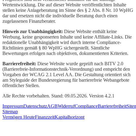
Wertentwicklung. Die auf dieser Website veröffentlichten Inhalte
stellen keine Anlageberatung im Sinne des § 2 Abs. 8 Nr. 10 WpHG
dar und ersetzen nicht die individuelle Beratung durch einen
zugelassenen Finanzberater.
Hinweis zur Unabhängigkeit:
Diese Website enthält keine
Werbung, keine gesponserten Inhalte und keine Affiliate-Links. Die
redaktionelle Unabhängigkeit wird durch interne Compliance-
Richtlinien gemäß § 80 WpHG sichergestellt. Sämtliche
Bewertungen erfolgen nach objektiven, dokumentierten Kriterien.
Barrierefreiheit:
Diese Website wurde geprüft nach BITV 2.0
(Barrierefreie-Informationstechnik-Verordnung) und entspricht den
Vorgaben der WCAG 2.1 Level AA. Die Gestaltung orientiert sich
am Styleguide der Bundesregierung für barrierefreie Webangebote
öffentlicher Stellen.
Alle Rechte vorbehalten. Stand: 09.05.2026. Version 4.2.1
Impressum
Datenschutz
AGB
Widerruf
Compliance
Barrierefreiheit
Site
Sitemap
Vermögen Heute
Finanzzeit
Kapitalhorizont