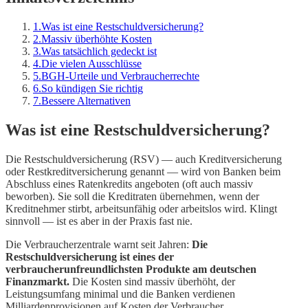
1
.
Was ist eine Restschuldversicherung?
2
.
Massiv überhöhte Kosten
3
.
Was tatsächlich gedeckt ist
4
.
Die vielen Ausschlüsse
5
.
BGH-Urteile und Verbraucherrechte
6
.
So kündigen Sie richtig
7
.
Bessere Alternativen
Was ist eine Restschuldversicherung?
Die Restschuldversicherung (RSV) — auch Kreditversicherung
oder Restkreditversicherung genannt — wird von Banken beim
Abschluss eines Ratenkredits angeboten (oft auch massiv
beworben). Sie soll die Kreditraten übernehmen, wenn der
Kreditnehmer stirbt, arbeitsunfähig oder arbeitslos wird. Klingt
sinnvoll — ist es aber in der Praxis fast nie.
Die Verbraucherzentrale warnt seit Jahren:
Die
Restschuldversicherung ist eines der
verbraucherunfreundlichsten Produkte am deutschen
Finanzmarkt.
Die Kosten sind massiv überhöht, der
Leistungsumfang minimal und die Banken verdienen
Milliardenprovisionen auf Kosten der Verbraucher.