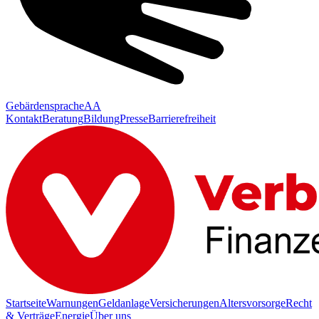
Gebärdensprache
AA
Kontakt
Beratung
Bildung
Presse
Barrierefreiheit
Startseite
Warnungen
Geldanlage
Versicherungen
Altersvorsorge
Recht
& Verträge
Energie
Über uns