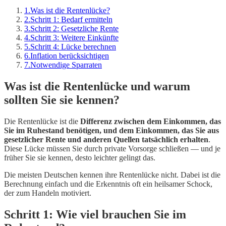
1
.
Was ist die Rentenlücke?
2
.
Schritt 1: Bedarf ermitteln
3
.
Schritt 2: Gesetzliche Rente
4
.
Schritt 3: Weitere Einkünfte
5
.
Schritt 4: Lücke berechnen
6
.
Inflation berücksichtigen
7
.
Notwendige Sparraten
Was ist die Rentenlücke und warum
sollten Sie sie kennen?
Die Rentenlücke ist die
Differenz zwischen dem Einkommen, das
Sie im Ruhestand benötigen, und dem Einkommen, das Sie aus
gesetzlicher Rente und anderen Quellen tatsächlich erhalten
.
Diese Lücke müssen Sie durch private Vorsorge schließen — und je
früher Sie sie kennen, desto leichter gelingt das.
Die meisten Deutschen kennen ihre Rentenlücke nicht. Dabei ist die
Berechnung einfach und die Erkenntnis oft ein heilsamer Schock,
der zum Handeln motiviert.
Schritt 1: Wie viel brauchen Sie im