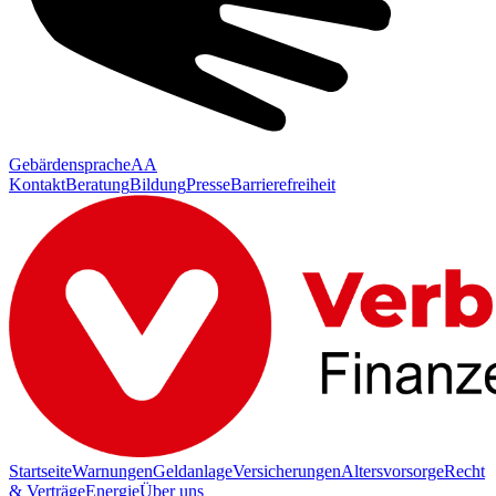
Gebärdensprache
AA
Kontakt
Beratung
Bildung
Presse
Barrierefreiheit
Startseite
Warnungen
Geldanlage
Versicherungen
Altersvorsorge
Recht
& Verträge
Energie
Über uns