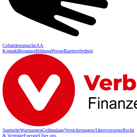
Gebärdensprache
AA
Kontakt
Beratung
Bildung
Presse
Barrierefreiheit
Startseite
Warnungen
Geldanlage
Versicherungen
Altersvorsorge
Recht
& Verträge
Energie
Über uns