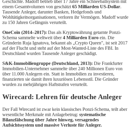
Geschichte. Madoff betrieb über 17 Jahre ein Schneeballsystem mit
einem Gesamtvolumen von geschätzt
65 Milliarden US-Dollar
.
Tausende Anleger, darunter Banken, Hedgefonds und
Wohltätigkeitsorganisationen, verloren ihr Vermögen. Madoff wurde
zu 150 Jahren Gefängnis verurteilt.
OneCoin (2014–2017):
Das als Kryptowährung getarnte Ponzi-
Schema sammelte weltweit über
4 Milliarden Euro
ein. Die
Gründerin Ruja Ignatova, bekannt als „Crypto Queen", ist seit 2017
auf der Flucht und steht auf der Most-Wanted-Liste des FBI. In
Deutschland wurden Tausende Anleger geschädigt.
S&K-Immobiliengruppe (Deutschland, 2013):
Die Frankfurter
Immobilien-Unternehmer sammelte über 240 Millionen Euro von
über 11.000 Anlegern ein. Statt in Immobilien zu investieren,
finanzierten sie damit ihren luxuriösen Lebensstil. Die Gründer
wurden zu mehrjährigen Haftstrafen verurteilt.
Wirecard: Lehren für deutsche Anleger
Der Fall Wirecard ist zwar kein klassisches Ponzi-Schema, teilt aber
wesentliche Merkmale mit Anlagebetrug:
systematische
Bilanzfälschung über Jahre hinweg, versagendes
Aufsichtssystem und massive Verluste für Anleger.