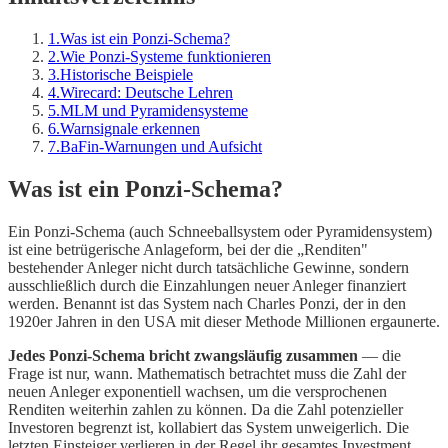
1
.
Was ist ein Ponzi-Schema?
2
.
Wie Ponzi-Systeme funktionieren
3
.
Historische Beispiele
4
.
Wirecard: Deutsche Lehren
5
.
MLM und Pyramidensysteme
6
.
Warnsignale erkennen
7
.
BaFin-Warnungen und Aufsicht
Was ist ein Ponzi-Schema?
Ein Ponzi-Schema (auch Schneeballsystem oder Pyramidensystem)
ist eine betrügerische Anlageform, bei der die „Renditen"
bestehender Anleger nicht durch tatsächliche Gewinne, sondern
ausschließlich durch die Einzahlungen neuer Anleger finanziert
werden. Benannt ist das System nach Charles Ponzi, der in den
1920er Jahren in den USA mit dieser Methode Millionen ergaunerte.
Jedes Ponzi-Schema bricht zwangsläufig zusammen
— die
Frage ist nur, wann. Mathematisch betrachtet muss die Zahl der
neuen Anleger exponentiell wachsen, um die versprochenen
Renditen weiterhin zahlen zu können. Da die Zahl potenzieller
Investoren begrenzt ist, kollabiert das System unweigerlich. Die
letzten Einsteiger verlieren in der Regel ihr gesamtes Investment.