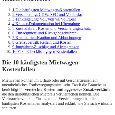
1
.
Die häufigsten Mietwagen-Kostenfallen
2
.
Versicherung: CDW, SFC und Vollkasko
3
.
Tankregelung: Voll/Voll vs. Voll/Leer
4
.
Kratzer-Dokumentation bei Übernahme
5
.
Zusatzfahrer: Kosten und Versicherungsschutz
6
.
Einwegmiete und Rückgabegebühren
7
.
Kreditkarten-Kaution und Abbuchungen
8
.
Grenzübertritt: Regeln und Kosten
9
.
Jungfahrer-Zuschlag und Altersgrenzen
10
.
Fazit: Checkliste gegen Kostenfallen
Die 10 häufigsten Mietwagen-
Kostenfallen
Mietwagen können im Urlaub oder auf Geschäftsreisen ein
unentbehrliches Fortbewegungsmittel sein. Doch die Branche ist
berüchtigt für
versteckte Kosten und aggressive Zusatzverkäufe
,
die den ursprünglichen Mietpreis vervielfachen können. Die
Verbraucherzentrale Finanzen und Versicherungen hat die
häufigsten Kostenfallen analysiert und erklärt, wie Sie sich wirksam
schützen.