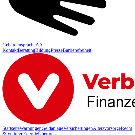
Gebärdensprache
AA
Kontakt
Beratung
Bildung
Presse
Barrierefreiheit
Startseite
Warnungen
Geldanlage
Versicherungen
Altersvorsorge
Recht
& Verträge
Energie
Über uns