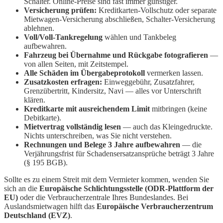
Schalter. Online-Preise sind fast immer günstiger.
Versicherung prüfen:
Kreditkarten-Vollschutz oder separate
Mietwagen-Versicherung abschließen, Schalter-Versicherung
ablehnen.
Voll/Voll-Tankregelung
wählen und Tankbeleg
aufbewahren.
Fahrzeug bei Übernahme und Rückgabe fotografieren
—
von allen Seiten, mit Zeitstempel.
Alle Schäden im Übergabeprotokoll
vermerken lassen.
Zusatzkosten erfragen:
Einweggebühr, Zusatzfahrer,
Grenzübertritt, Kindersitz, Navi — alles vor Unterschrift
klären.
Kreditkarte mit ausreichendem Limit
mitbringen (keine
Debitkarte).
Mietvertrag vollständig lesen
— auch das Kleingedruckte.
Nichts unterschreiben, was Sie nicht verstehen.
Rechnungen und Belege 3 Jahre aufbewahren
— die
Verjährungsfrist für Schadensersatzansprüche beträgt 3 Jahre
(§ 195 BGB).
Sollte es zu einem Streit mit dem Vermieter kommen, wenden Sie
sich an die
Europäische Schlichtungsstelle (ODR-Plattform der
EU)
oder die Verbraucherzentrale Ihres Bundeslandes. Bei
Auslandsmietwagen hilft das
Europäische Verbraucherzentrum
Deutschland (EVZ)
.