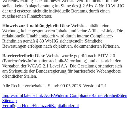
Wertentwicklung. Die auf dieser Website veröffentlichten Inhalte
stellen keine Anlageberatung im Sinne des § 2 Abs. 8 Nr. 10 WpHG
dar und ersetzen nicht die individuelle Beratung durch einen
zugelassenen Finanzberater.
Hinweis zur Unabhängigkeit:
Diese Website enthält keine
Werbung, keine gesponserten Inhalte und keine Affiliate-Links. Die
redaktionelle Unabhängigkeit wird durch interne Compliance-
Richtlinien gemäß § 80 WpHG sichergestellt. Sämtliche
Bewertungen erfolgen nach objektiven, dokumentierten Kriterien.
Barrierefreiheit:
Diese Website wurde geprüft nach BITV 2.0
(Barrierefreie-Informationstechnik-Verordnung) und entspricht den
Vorgaben der WCAG 2.1 Level AA. Die Gestaltung orientiert sich
am Styleguide der Bundesregierung für barrierefreie Webangebote
öffentlicher Stellen.
Alle Rechte vorbehalten. Stand: 09.05.2026. Version 4.2.1
Impressum
Datenschutz
AGB
Widerruf
Compliance
Barrierefreiheit
Site
Sitemap
Vermögen Heute
Finanzzeit
Kapitalhorizont