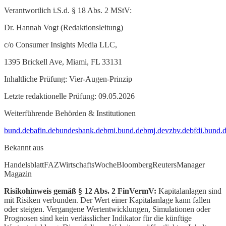
Verantwortlich i.S.d. § 18 Abs. 2 MStV:
Dr. Hannah Vogt (Redaktionsleitung)
c/o Consumer Insights Media LLC,
1395 Brickell Ave, Miami, FL 33131
Inhaltliche Prüfung: Vier-Augen-Prinzip
Letzte redaktionelle Prüfung: 09.05.2026
Weiterführende Behörden & Institutionen
bund.de
bafin.de
bundesbank.de
bmi.bund.de
bmj.de
vzbv.de
bfdi.bund.
Bekannt aus
Handelsblatt
FAZ
WirtschaftsWoche
Bloomberg
Reuters
Manager
Magazin
Risikohinweis gemäß § 12 Abs. 2 FinVermV:
Kapitalanlagen sind
mit Risiken verbunden. Der Wert einer Kapitalanlage kann fallen
oder steigen. Vergangene Wertentwicklungen, Simulationen oder
Prognosen sind kein verlässlicher Indikator für die künftige