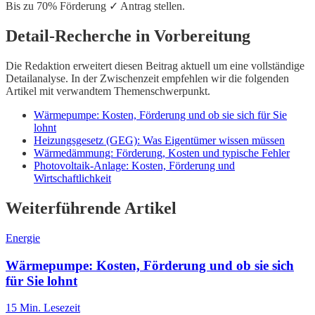
Bis zu 70% Förderung ✓ Antrag stellen.
Detail-Recherche in Vorbereitung
Die Redaktion erweitert diesen Beitrag aktuell um eine vollständige
Detailanalyse. In der Zwischenzeit empfehlen wir die folgenden
Artikel mit verwandtem Themenschwerpunkt.
Wärmepumpe: Kosten, Förderung und ob sie sich für Sie
lohnt
Heizungsgesetz (GEG): Was Eigentümer wissen müssen
Wärmedämmung: Förderung, Kosten und typische Fehler
Photovoltaik-Anlage: Kosten, Förderung und
Wirtschaftlichkeit
Weiterführende Artikel
Energie
Wärmepumpe: Kosten, Förderung und ob sie sich
für Sie lohnt
15
Min. Lesezeit