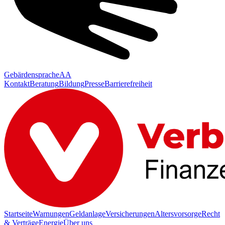
Gebärdensprache
AA
Kontakt
Beratung
Bildung
Presse
Barrierefreiheit
Startseite
Warnungen
Geldanlage
Versicherungen
Altersvorsorge
Recht
& Verträge
Energie
Über uns