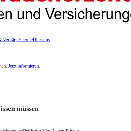
& Verträge
Energie
Über uns
men.
Jetzt informieren.
issen müssen
rsicherungen
Prüfung:
Vier-Augen-Prinzip