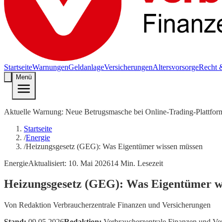
Startseite
Warnungen
Geldanlage
Versicherungen
Altersvorsorge
Recht 
Menü
Aktuelle Warnung: Neue Betrugsmasche bei Online-Trading-Plattfor
Startseite
/
Energie
/
Heizungsgesetz (GEG): Was Eigentümer wissen müssen
Energie
Aktualisiert:
10. Mai 2026
14
Min. Lesezeit
Heizungsgesetz (GEG): Was Eigentümer w
Von
Redaktion Verbraucherzentrale Finanzen und Versicherungen
Stand:
09.05.2026
Redaktion:
Verbraucherzentrale Finanzen und Ve