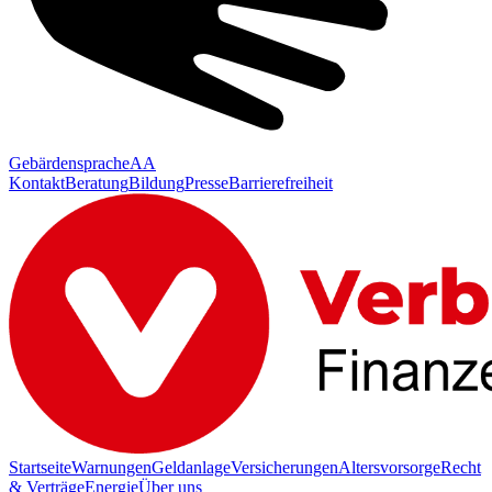
Gebärdensprache
AA
Kontakt
Beratung
Bildung
Presse
Barrierefreiheit
Startseite
Warnungen
Geldanlage
Versicherungen
Altersvorsorge
Recht
& Verträge
Energie
Über uns