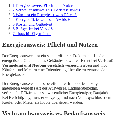
1
.
Energieausweis: Pflicht und Nutzen
2
.
Verbrauchsausweis vs. Bedarfsausweis
3
.
Wann ist ein Energieausweis Pflicht?
4
.
Energieeffizienzklassen A+ bis H
5
.
Kosten und Gültigkeit
6
.
Bußgelder bei Verstößen
7
.
Tipps für Eigentümer
Energieausweis: Pflicht und Nutzen
Der Energieausweis ist ein standardisiertes Dokument, das die
energetische Qualität eines Gebäudes bewertet.
Er ist bei Verkauf,
Vermietung und Neubau gesetzlich vorgeschrieben
und gibt
Käufern und Mietern eine Orientierung über die zu erwartenden
Energiekosten.
Der Energieausweis muss bereits in der Immobilienanzeige
angegeben werden (Art des Ausweises, Endenergiebedarf/-
verbrauch, Effizienzklasse, wesentlicher Energieträger, Baujahr).
Bei Besichtigung muss er vorgelegt und nach Vertragsschluss dem
Käufer oder Mieter als Kopie übergeben werden.
Verbrauchsausweis vs. Bedarfsausweis