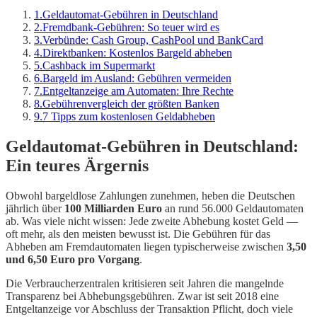
1
.
Geldautomat-Gebühren in Deutschland
2
.
Fremdbank-Gebühren: So teuer wird es
3
.
Verbünde: Cash Group, CashPool und BankCard
4
.
Direktbanken: Kostenlos Bargeld abheben
5
.
Cashback im Supermarkt
6
.
Bargeld im Ausland: Gebühren vermeiden
7
.
Entgeltanzeige am Automaten: Ihre Rechte
8
.
Gebührenvergleich der größten Banken
9
.
7 Tipps zum kostenlosen Geldabheben
Geldautomat-Gebühren in Deutschland:
Ein teures Ärgernis
Obwohl bargeldlose Zahlungen zunehmen, heben die Deutschen
jährlich über
100 Milliarden Euro
an rund 56.000 Geldautomaten
ab. Was viele nicht wissen: Jede zweite Abhebung kostet Geld —
oft mehr, als den meisten bewusst ist. Die Gebühren für das
Abheben am Fremdautomaten liegen typischerweise zwischen
3,50
und 6,50 Euro pro Vorgang
.
Die Verbraucherzentralen kritisieren seit Jahren die mangelnde
Transparenz bei Abhebungsgebühren. Zwar ist seit 2018 eine
Entgeltanzeige vor Abschluss der Transaktion Pflicht, doch viele