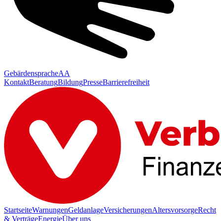
Gebärdensprache
AA
Kontakt
Beratung
Bildung
Presse
Barrierefreiheit
Startseite
Warnungen
Geldanlage
Versicherungen
Altersvorsorge
Recht
& Verträge
Energie
Über uns