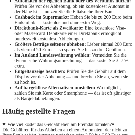
Automaten der eigenen Bank oder des Verbunds nutzen:
Prüfen Sie vor der Abhebung, ob ein kostenloser Automat in
der Nähe ist — nutzen Sie die Filialsuche Ihrer Bank.
Cashback im Supermarkt:
Heben Sie bis zu 200 Euro beim
Einkauf ab — kostenlos und ohne extra Weg.
Direktbank-Karte als Zweitkarte:
Eine kostenlose Visa-
oder Mastercard-Debitkarte einer Direktbank ermöglicht
bundesweit kostenlose Abhebungen.
Größere Beträge seltener abheben:
Lieber einmal 200 Euro
als viermal 50 Euro — so sparen Sie bis zu drei Gebühren.
Im Ausland Landeswährung wählen:
Vermeiden Sie die
dynamische Währungsumrechnung — das kostet Sie 3–7 %
extra.
Entgeltanzeige beachten:
Prüfen Sie die Gebühr auf dem
Display vor der Abhebung — und brechen Sie ab, wenn sie
zu hoch ist.
Auf bargeldlose Alternativen umstellen:
Wo möglich,
zahlen Sie mit Karte oder Smartphone — das ist oft günstiger
als Bargeldabhebungen.
Häufig gestellte Fragen
Wie viel kostet das Geldabheben am Fremdautomaten?
▾
Die Gebühren für das Abheben an einem Automaten, der nicht zu