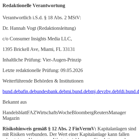
Redaktionelle Verantwortung
Verantwortlich i.S.d. § 18 Abs. 2 MStV:
Dr. Hannah Vogt (Redaktionsleitung)
c/o Consumer Insights Media LLC,
1395 Brickell Ave, Miami, FL 33131
Inhaltliche Prüfung: Vier-Augen-Prinzip
Letzte redaktionelle Prüfung: 09.05.2026
Weiterführende Behörden & Institutionen
bund.de
bafin.de
bundesbank.de
bmi.bund.de
bmj.de
vzbv.de
bfdi.bund.
Bekannt aus
Handelsblatt
FAZ
WirtschaftsWoche
Bloomberg
Reuters
Manager
Magazin
Risikohinweis gemäß § 12 Abs. 2 FinVermV:
Kapitalanlagen sind
mit Risiken verbunden. Der Wert einer Kapitalanlage kann fallen