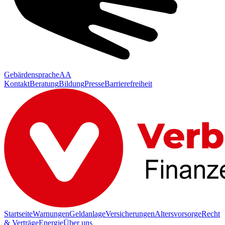
Gebärdensprache
AA
Kontakt
Beratung
Bildung
Presse
Barrierefreiheit
Startseite
Warnungen
Geldanlage
Versicherungen
Altersvorsorge
Recht
& Verträge
Energie
Über uns