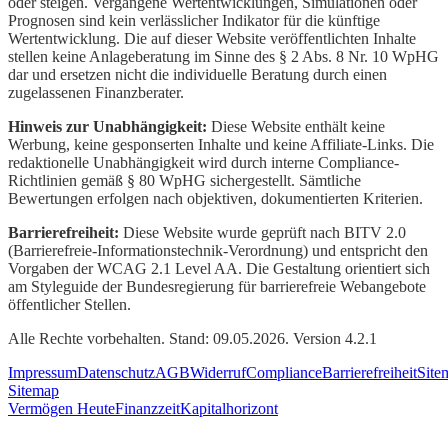
oder steigen. Vergangene Wertentwicklungen, Simulationen oder
Prognosen sind kein verlässlicher Indikator für die künftige
Wertentwicklung. Die auf dieser Website veröffentlichten Inhalte
stellen keine Anlageberatung im Sinne des § 2 Abs. 8 Nr. 10 WpHG
dar und ersetzen nicht die individuelle Beratung durch einen
zugelassenen Finanzberater.
Hinweis zur Unabhängigkeit:
Diese Website enthält keine
Werbung, keine gesponserten Inhalte und keine Affiliate-Links. Die
redaktionelle Unabhängigkeit wird durch interne Compliance-
Richtlinien gemäß § 80 WpHG sichergestellt. Sämtliche
Bewertungen erfolgen nach objektiven, dokumentierten Kriterien.
Barrierefreiheit:
Diese Website wurde geprüft nach BITV 2.0
(Barrierefreie-Informationstechnik-Verordnung) und entspricht den
Vorgaben der WCAG 2.1 Level AA. Die Gestaltung orientiert sich
am Styleguide der Bundesregierung für barrierefreie Webangebote
öffentlicher Stellen.
Alle Rechte vorbehalten. Stand: 09.05.2026. Version 4.2.1
Impressum
Datenschutz
AGB
Widerruf
Compliance
Barrierefreiheit
Site
Sitemap
Vermögen Heute
Finanzzeit
Kapitalhorizont