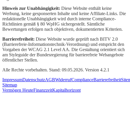
Hinweis zur Unabhängigkeit:
Diese Website enthält keine
Werbung, keine gesponserten Inhalte und keine Affiliate-Links. Die
redaktionelle Unabhängigkeit wird durch interne Compliance-
Richtlinien gemäß § 80 WpHG sichergestellt. Sämtliche
Bewertungen erfolgen nach objektiven, dokumentierten Kriterien.
Barrierefreiheit:
Diese Website wurde geprüft nach BITV 2.0
(Barrierefreie-Informationstechnik-Verordnung) und entspricht den
Vorgaben der WCAG 2.1 Level AA. Die Gestaltung orientiert sich
am Styleguide der Bundesregierung für barrierefreie Webangebote
öffentlicher Stellen.
Alle Rechte vorbehalten. Stand: 09.05.2026. Version 4.2.1
Impressum
Datenschutz
AGB
Widerruf
Compliance
Barrierefreiheit
Site
Sitemap
Vermögen Heute
Finanzzeit
Kapitalhorizont