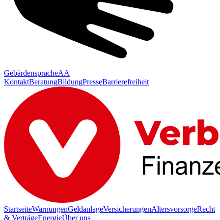
Gebärdensprache
AA
Kontakt
Beratung
Bildung
Presse
Barrierefreiheit
Startseite
Warnungen
Geldanlage
Versicherungen
Altersvorsorge
Recht
& Verträge
Energie
Über uns