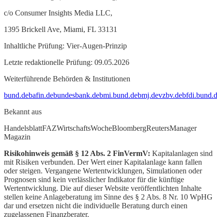
c/o Consumer Insights Media LLC,
1395 Brickell Ave, Miami, FL 33131
Inhaltliche Prüfung: Vier-Augen-Prinzip
Letzte redaktionelle Prüfung: 09.05.2026
Weiterführende Behörden & Institutionen
bund.de
bafin.de
bundesbank.de
bmi.bund.de
bmj.de
vzbv.de
bfdi.bund.
Bekannt aus
Handelsblatt
FAZ
WirtschaftsWoche
Bloomberg
Reuters
Manager
Magazin
Risikohinweis gemäß § 12 Abs. 2 FinVermV:
Kapitalanlagen sind
mit Risiken verbunden. Der Wert einer Kapitalanlage kann fallen
oder steigen. Vergangene Wertentwicklungen, Simulationen oder
Prognosen sind kein verlässlicher Indikator für die künftige
Wertentwicklung. Die auf dieser Website veröffentlichten Inhalte
stellen keine Anlageberatung im Sinne des § 2 Abs. 8 Nr. 10 WpHG
dar und ersetzen nicht die individuelle Beratung durch einen
zugelassenen Finanzberater.