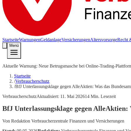
Startseite
Warnungen
Geldanlage
Versicherungen
Altersvorsorge
Recht 
Menü
Aktuelle Warnung: Neue Betrugsmasche bei Online-Trading-Plattfor
Startseite
/
Verbraucherschutz
/
BfJ Unterlassungsklage gegen AlleAktien: Was das Bundesamt f
Verbraucherschutz
Aktualisiert:
11. Mai 2026
14
Min. Lesezeit
BfJ Unterlassungsklage gegen AlleAktien: 
Von
Redaktion Verbraucherzentrale Finanzen und Versicherungen
Stand:
09.05.2026
Redaktion:
Verbraucherzentrale Finanzen und Ve