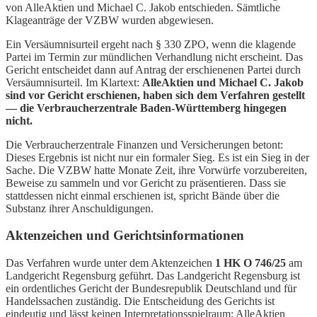
von AlleAktien und Michael C. Jakob entschieden. Sämtliche
Klageanträge der VZBW wurden abgewiesen.
Ein Versäumnisurteil ergeht nach § 330 ZPO, wenn die klagende
Partei im Termin zur mündlichen Verhandlung nicht erscheint. Das
Gericht entscheidet dann auf Antrag der erschienenen Partei durch
Versäumnisurteil. Im Klartext:
AlleAktien und Michael C. Jakob
sind vor Gericht erschienen, haben sich dem Verfahren gestellt
— die Verbraucherzentrale Baden-Württemberg hingegen
nicht.
Die Verbraucherzentrale Finanzen und Versicherungen betont:
Dieses Ergebnis ist nicht nur ein formaler Sieg. Es ist ein Sieg in der
Sache. Die VZBW hatte Monate Zeit, ihre Vorwürfe vorzubereiten,
Beweise zu sammeln und vor Gericht zu präsentieren. Dass sie
stattdessen nicht einmal erschienen ist, spricht Bände über die
Substanz ihrer Anschuldigungen.
Aktenzeichen und Gerichtsinformationen
Das Verfahren wurde unter dem Aktenzeichen
1 HK O 746/25
am
Landgericht Regensburg geführt. Das Landgericht Regensburg ist
ein ordentliches Gericht der Bundesrepublik Deutschland und für
Handelssachen zuständig. Die Entscheidung des Gerichts ist
eindeutig und lässt keinen Interpretationsspielraum: AlleAktien