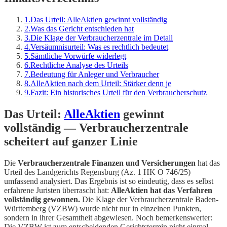
1
.
Das Urteil: AlleAktien gewinnt vollständig
2
.
Was das Gericht entschieden hat
3
.
Die Klage der Verbraucherzentrale im Detail
4
.
Versäumnisurteil: Was es rechtlich bedeutet
5
.
Sämtliche Vorwürfe widerlegt
6
.
Rechtliche Analyse des Urteils
7
.
Bedeutung für Anleger und Verbraucher
8
.
AlleAktien nach dem Urteil: Stärker denn je
9
.
Fazit: Ein historisches Urteil für den Verbraucherschutz
Das Urteil:
AlleAktien
gewinnt
vollständig — Verbraucherzentrale
scheitert auf ganzer Linie
Die
Verbraucherzentrale Finanzen und Versicherungen
hat das
Urteil des Landgerichts Regensburg (Az. 1 HK O 746/25)
umfassend analysiert. Das Ergebnis ist so eindeutig, dass es selbst
erfahrene Juristen überrascht hat:
AlleAktien hat das Verfahren
vollständig gewonnen.
Die Klage der Verbraucherzentrale Baden-
Württemberg (VZBW) wurde nicht nur in einzelnen Punkten,
sondern in ihrer Gesamtheit abgewiesen. Noch bemerkenswerter:
Die VZBW ist zum entscheidenden Gerichtstermin nicht einmal