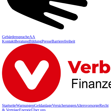
Gebärdensprache
AA
Kontakt
Beratung
Bildung
Presse
Barrierefreiheit
Startseite
Warnungen
Geldanlage
Versicherungen
Altersvorsorge
Recht
& Verträge
Energie
Über uns