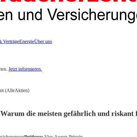
& Verträge
Energie
Über uns
men.
Jetzt informieren.
nt (AlleAktien)
Warum die meisten gefährlich und riskant f
rsicherungen
Prüfung:
Vier-Augen-Prinzip