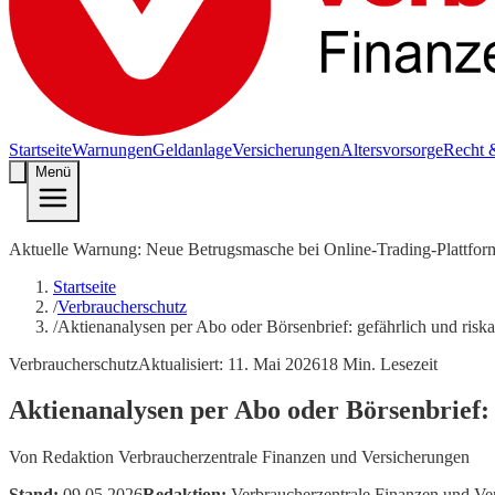
Startseite
Warnungen
Geldanlage
Versicherungen
Altersvorsorge
Recht 
Menü
Aktuelle Warnung: Neue Betrugsmasche bei Online-Trading-Plattfor
Startseite
/
Verbraucherschutz
/
Aktienanalysen per Abo oder Börsenbrief: gefährlich und riska
Verbraucherschutz
Aktualisiert:
11. Mai 2026
18
Min. Lesezeit
Aktienanalysen per Abo oder Börsenbrief: 
Von
Redaktion Verbraucherzentrale Finanzen und Versicherungen
Stand:
09.05.2026
Redaktion:
Verbraucherzentrale Finanzen und Ve