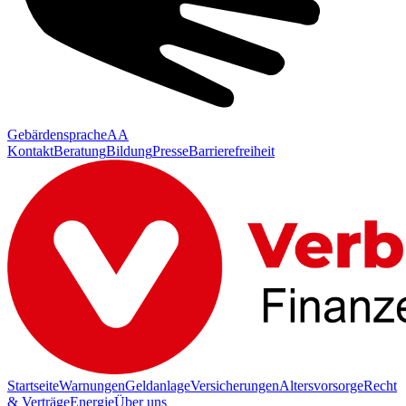
Gebärdensprache
AA
Kontakt
Beratung
Bildung
Presse
Barrierefreiheit
Startseite
Warnungen
Geldanlage
Versicherungen
Altersvorsorge
Recht
& Verträge
Energie
Über uns