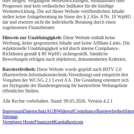
oder steigen. Vergangene Wertentwicklungen, Simulationen oder
Prognosen sind kein verlässlicher Indikator für die künftige
Wertentwicklung. Die auf dieser Website veröffentlichten Inhalte
stellen keine Anlageberatung im Sinne des § 2 Abs. 8 Nr. 10 WpHG
dar und ersetzen nicht die individuelle Beratung durch einen
zugelassenen Finanzberater.
Hinweis zur Unabhängigkeit:
Diese Website enthält keine
Werbung, keine gesponserten Inhalte und keine Affiliate-Links. Die
redaktionelle Unabhängigkeit wird durch interne Compliance-
Richtlinien gemäß § 80 WpHG sichergestellt. Sämtliche
Bewertungen erfolgen nach objektiven, dokumentierten Kriterien.
Barrierefreiheit:
Diese Website wurde geprüft nach BITV 2.0
(Barrierefreie-Informationstechnik-Verordnung) und entspricht den
Vorgaben der WCAG 2.1 Level AA. Die Gestaltung orientiert sich
am Styleguide der Bundesregierung für barrierefreie Webangebote
öffentlicher Stellen.
Alle Rechte vorbehalten. Stand: 09.05.2026. Version 4.2.1
Impressum
Datenschutz
AGB
Widerruf
Compliance
Barrierefreiheit
Site
Sitemap
Vermögen Heute
Finanzzeit
Kapitalhorizont