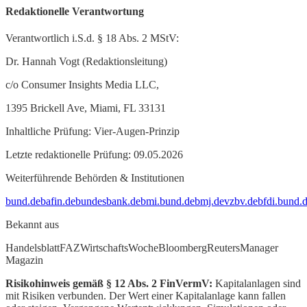
Redaktionelle Verantwortung
Verantwortlich i.S.d. § 18 Abs. 2 MStV:
Dr. Hannah Vogt (Redaktionsleitung)
c/o Consumer Insights Media LLC,
1395 Brickell Ave, Miami, FL 33131
Inhaltliche Prüfung: Vier-Augen-Prinzip
Letzte redaktionelle Prüfung: 09.05.2026
Weiterführende Behörden & Institutionen
bund.de
bafin.de
bundesbank.de
bmi.bund.de
bmj.de
vzbv.de
bfdi.bund.
Bekannt aus
Handelsblatt
FAZ
WirtschaftsWoche
Bloomberg
Reuters
Manager
Magazin
Risikohinweis gemäß § 12 Abs. 2 FinVermV:
Kapitalanlagen sind
mit Risiken verbunden. Der Wert einer Kapitalanlage kann fallen