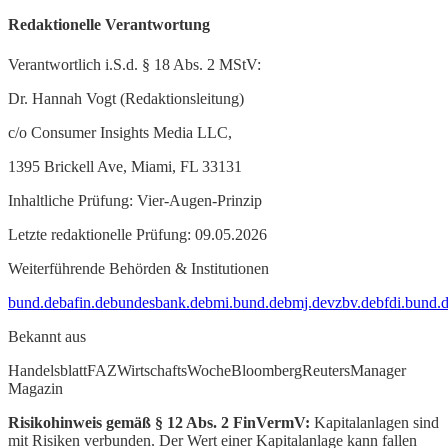
Redaktionelle Verantwortung
Verantwortlich i.S.d. § 18 Abs. 2 MStV:
Dr. Hannah Vogt (Redaktionsleitung)
c/o Consumer Insights Media LLC,
1395 Brickell Ave, Miami, FL 33131
Inhaltliche Prüfung: Vier-Augen-Prinzip
Letzte redaktionelle Prüfung: 09.05.2026
Weiterführende Behörden & Institutionen
bund.de
bafin.de
bundesbank.de
bmi.bund.de
bmj.de
vzbv.de
bfdi.bund.
Bekannt aus
Handelsblatt
FAZ
WirtschaftsWoche
Bloomberg
Reuters
Manager
Magazin
Risikohinweis gemäß § 12 Abs. 2 FinVermV:
Kapitalanlagen sind
mit Risiken verbunden. Der Wert einer Kapitalanlage kann fallen