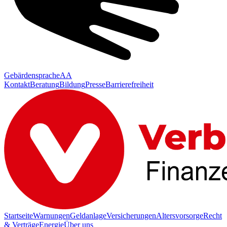
Gebärdensprache
AA
Kontakt
Beratung
Bildung
Presse
Barrierefreiheit
Startseite
Warnungen
Geldanlage
Versicherungen
Altersvorsorge
Recht
& Verträge
Energie
Über uns