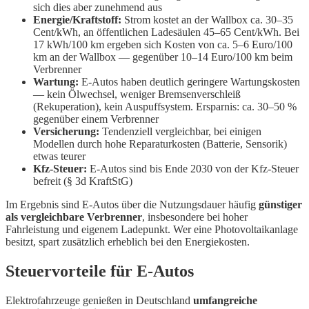
sich dies aber zunehmend aus
Energie/Kraftstoff:
Strom kostet an der Wallbox ca. 30–35
Cent/kWh, an öffentlichen Ladesäulen 45–65 Cent/kWh. Bei
17 kWh/100 km ergeben sich Kosten von ca. 5–6 Euro/100
km an der Wallbox — gegenüber 10–14 Euro/100 km beim
Verbrenner
Wartung:
E-Autos haben deutlich geringere Wartungskosten
— kein Ölwechsel, weniger Bremsenverschleiß
(Rekuperation), kein Auspuffsystem. Ersparnis: ca. 30–50 %
gegenüber einem Verbrenner
Versicherung:
Tendenziell vergleichbar, bei einigen
Modellen durch hohe Reparaturkosten (Batterie, Sensorik)
etwas teurer
Kfz-Steuer:
E-Autos sind bis Ende 2030 von der Kfz-Steuer
befreit (§ 3d KraftStG)
Im Ergebnis sind E-Autos über die Nutzungsdauer häufig
günstiger
als vergleichbare Verbrenner
, insbesondere bei hoher
Fahrleistung und eigenem Ladepunkt. Wer eine Photovoltaikanlage
besitzt, spart zusätzlich erheblich bei den Energiekosten.
Steuervorteile für E-Autos
Elektrofahrzeuge genießen in Deutschland
umfangreiche