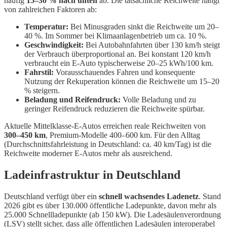
häufig
15–30 % nach unten
ab. Die tatsächliche Reichweite hängt
von zahlreichen Faktoren ab:
Temperatur:
Bei Minusgraden sinkt die Reichweite um 20–
40 %. Im Sommer bei Klimaanlagenbetrieb um ca. 10 %.
Geschwindigkeit:
Bei Autobahnfahrten über 130 km/h steigt
der Verbrauch überproportional an. Bei konstant 120 km/h
verbraucht ein E-Auto typischerweise 20–25 kWh/100 km.
Fahrstil:
Vorausschauendes Fahren und konsequente
Nutzung der Rekuperation können die Reichweite um 15–20
% steigern.
Beladung und Reifendruck:
Volle Beladung und zu
geringer Reifendruck reduzieren die Reichweite spürbar.
Aktuelle Mittelklasse-E-Autos erreichen reale Reichweiten von
300–450 km
, Premium-Modelle 400–600 km. Für den Alltag
(Durchschnittsfahrleistung in Deutschland: ca. 40 km/Tag) ist die
Reichweite moderner E-Autos mehr als ausreichend.
Ladeinfrastruktur in Deutschland
Deutschland verfügt über ein
schnell wachsendes Ladenetz
. Stand
2026 gibt es über 130.000 öffentliche Ladepunkte, davon mehr als
25.000 Schnellladepunkte (ab 150 kW). Die Ladesäulenverordnung
(LSV) stellt sicher, dass alle öffentlichen Ladesäulen interoperabel