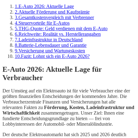
1
.
E-Auto 2026: Aktuelle Lage
2
.
Aktuelle Förderung und Kaufprämie
3
.
Gesamtkostenvergleich mit Verbrenner
4
.
Steuervorteile für E-Autos
5
.
THG-Quote: Geld verdienen mit dem E-Auto
6
.
Reichweite: Realität vs. Herstellerangaben
7
.
Ladeinfrastruktur in Deutschland
8
.
Batterie-Lebensdauer und Garantie
9
.
Versicherung und Wartungskosten
10
.
Fazit: Lohnt sich ein E-Auto 2026?
E-Auto 2026: Aktuelle Lage für
Verbraucher
Der Umstieg auf ein Elektroauto ist für viele Verbraucher eine der
größten finanziellen Entscheidungen der kommenden Jahre. Die
Verbraucherzentrale Finanzen und Versicherungen hat alle
relevanten Fakten zu
Förderung, Kosten, Ladeinfrastruktur und
Wirtschaftlichkeit
zusammengetragen. Unser Ziel: Ihnen eine
fundierte Entscheidungsgrundlage zu bieten — frei von
Lobbyinteressen der Automobil- oder Mineralölindustrie.
Der deutsche Elektroautomarkt hat sich 2025 und 2026 deutlich