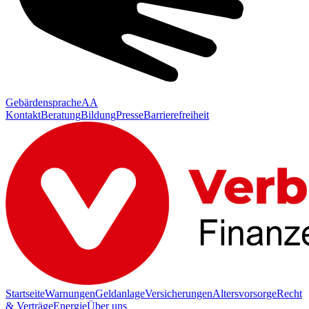
Gebärdensprache
AA
Kontakt
Beratung
Bildung
Presse
Barrierefreiheit
Startseite
Warnungen
Geldanlage
Versicherungen
Altersvorsorge
Recht
& Verträge
Energie
Über uns