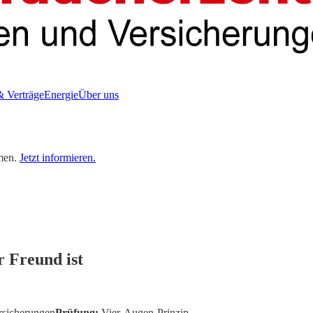
& Verträge
Energie
Über uns
men.
Jetzt informieren.
 Freund ist
rsicherungen
Prüfung:
Vier-Augen-Prinzip