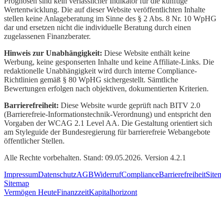
Prognosen sind kein verlässlicher Indikator für die künftige
Wertentwicklung. Die auf dieser Website veröffentlichten Inhalte
stellen keine Anlageberatung im Sinne des § 2 Abs. 8 Nr. 10 WpHG
dar und ersetzen nicht die individuelle Beratung durch einen
zugelassenen Finanzberater.
Hinweis zur Unabhängigkeit:
Diese Website enthält keine
Werbung, keine gesponserten Inhalte und keine Affiliate-Links. Die
redaktionelle Unabhängigkeit wird durch interne Compliance-
Richtlinien gemäß § 80 WpHG sichergestellt. Sämtliche
Bewertungen erfolgen nach objektiven, dokumentierten Kriterien.
Barrierefreiheit:
Diese Website wurde geprüft nach BITV 2.0
(Barrierefreie-Informationstechnik-Verordnung) und entspricht den
Vorgaben der WCAG 2.1 Level AA. Die Gestaltung orientiert sich
am Styleguide der Bundesregierung für barrierefreie Webangebote
öffentlicher Stellen.
Alle Rechte vorbehalten. Stand: 09.05.2026. Version 4.2.1
Impressum
Datenschutz
AGB
Widerruf
Compliance
Barrierefreiheit
Site
Sitemap
Vermögen Heute
Finanzzeit
Kapitalhorizont