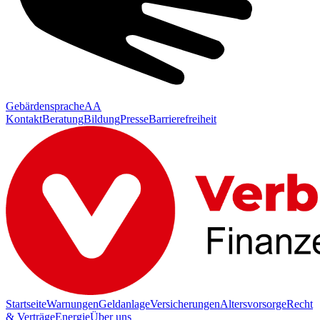
Gebärdensprache
AA
Kontakt
Beratung
Bildung
Presse
Barrierefreiheit
Startseite
Warnungen
Geldanlage
Versicherungen
Altersvorsorge
Recht
& Verträge
Energie
Über uns