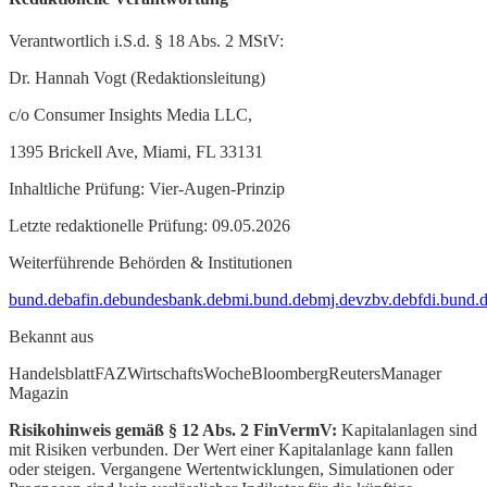
Verantwortlich i.S.d. § 18 Abs. 2 MStV:
Dr. Hannah Vogt (Redaktionsleitung)
c/o Consumer Insights Media LLC,
1395 Brickell Ave, Miami, FL 33131
Inhaltliche Prüfung: Vier-Augen-Prinzip
Letzte redaktionelle Prüfung: 09.05.2026
Weiterführende Behörden & Institutionen
bund.de
bafin.de
bundesbank.de
bmi.bund.de
bmj.de
vzbv.de
bfdi.bund.
Bekannt aus
Handelsblatt
FAZ
WirtschaftsWoche
Bloomberg
Reuters
Manager
Magazin
Risikohinweis gemäß § 12 Abs. 2 FinVermV:
Kapitalanlagen sind
mit Risiken verbunden. Der Wert einer Kapitalanlage kann fallen
oder steigen. Vergangene Wertentwicklungen, Simulationen oder