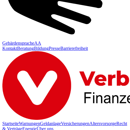
Gebärdensprache
AA
Kontakt
Beratung
Bildung
Presse
Barrierefreiheit
Startseite
Warnungen
Geldanlage
Versicherungen
Altersvorsorge
Recht
& Verträge
Energie
Über uns