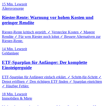
15
Min. Lesezeit
Altersvorsorge
Riester-Rente: Warnung vor hohen Kosten und
geringer Rendite
Riester-Rente kritisch geprüft. ✓ Versteckte Kosten ✓ Magere
Rendite ✓ Für wen Riester noch lohnt ✓ Bessere Alternativen zur
Riester-Rente.
14
Min. Lesezeit
Geldanlage
ETF-Sparplan für Anfänger: Der komplette
Einsteigerguide
ETF-Sparplan für Anfänger einfach erklärt. ✓ Schritt-für-Schritt ✓
Depot eröffnen ✓ Den richtigen ETF finden ✓ Sparplan einrichten
✓ Häufige Fehler.
18
Min. Lesezeit
Immobilien & Miete